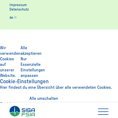
Impressum
Datenschutz
de
fr
Wir
Alle
verwenden
akzeptieren
Cookies
Nur
auf
Essenzielle
unserer
Einstellungen
Website.
anpassen
Cookie-Einstellungen
Hier findest du eine Übersicht über alle verwendeten Cookies.
Alle umschalten
Speichern
Akzeptiere Cookies für externe Medien, um diesen Inhalt sehen
zu können.
Jetzt einstellen