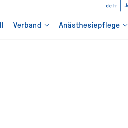
J
de
fr
ll
Verband
Anästhesiepflege