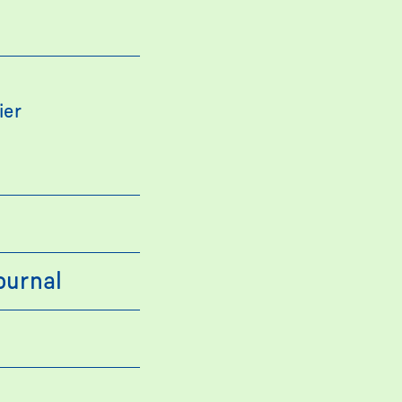
ier
n
ournal