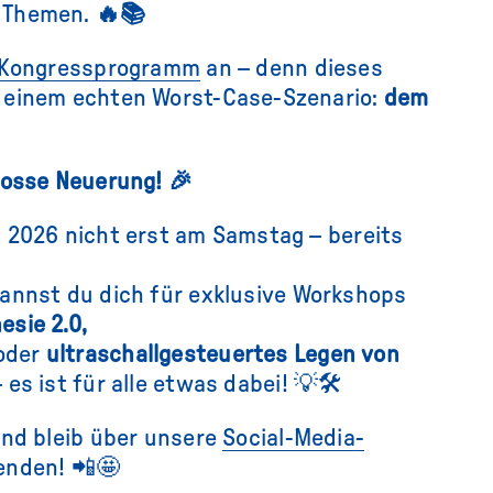
 Themen.
🔥📚
Kongressprogramm
an – denn dieses
 einem echten Worst-Case-Szenario:
dem
grosse Neuerung! 🎉
 2026 nicht erst am Samstag – bereits
annst du dich für exklusive Workshops
sie 2.0,
oder
ultraschallgesteuertes Legen von
– es ist für alle etwas dabei! 💡🛠️
und bleib über unsere
Social-Media-
enden! 📲🤩