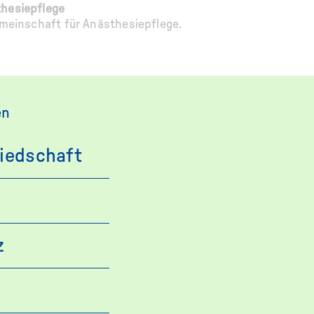
hesiepflege
emeinschaft für Anästhesiepflege.
en
liedschaft
z