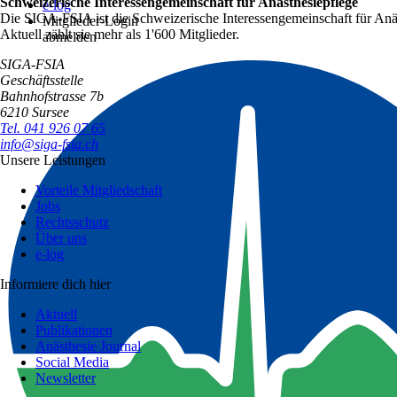
Schweizerische Interessengemeinschaft für Anästhesiepflege
e-log
Die SIGA-FSIA ist die Schweizerische Interessengemeinschaft für Anä
Mitglieder-Login
Aktuell zählt sie mehr als 1'600 Mitglieder.
abmelden
SIGA-FSIA
Geschäftsstelle
Bahnhofstrasse 7b
6210 Sursee
Tel. 041 926 07 65
info@siga-fsia.ch
Unsere Leistungen
Vorteile Mitgliedschaft
Jobs
Rechtsschutz
Über uns
e-log
Informiere dich hier
Aktuell
Publikationen
Anästhesie Journal
Social Media
Newsletter