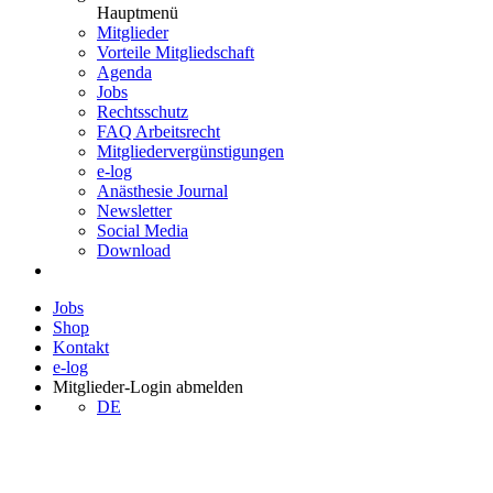
Hauptmenü
Mitglieder
Vorteile Mitgliedschaft
Agenda
Jobs
Rechtsschutz
FAQ Arbeitsrecht
Mitgliedervergünstigungen
e-log
Anästhesie Journal
Newsletter
Social Media
Download
Jobs
Shop
Kontakt
e-log
Mitglieder-Login
abmelden
DE