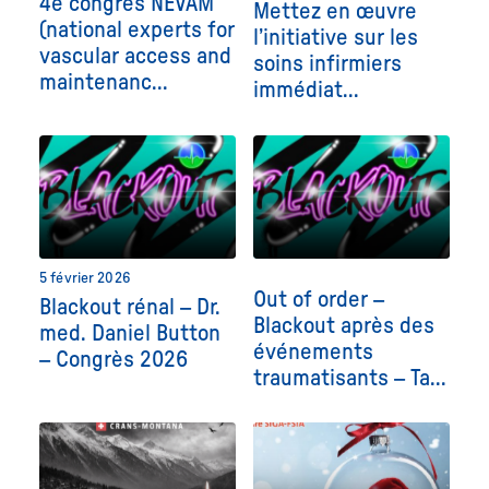
4e congrès NEVAM
Mettez en œuvre
(national experts for
l’initiative sur les
vascular access and
soins infirmiers
maintenanc...
immédiat...
5 février 2026
Out of order –
Blackout rénal – Dr.
Blackout après des
med. Daniel Button
événements
– Congrès 2026
traumatisants – Ta...