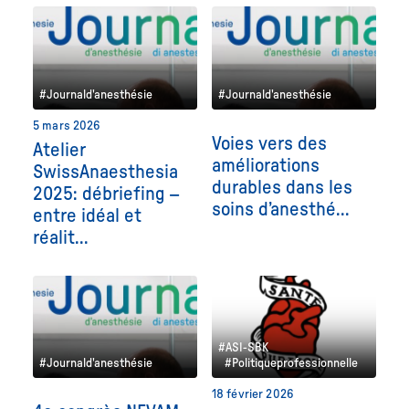
#Journald'anesthésie
#Journald'anesthésie
5 mars 2026
Voies vers des
Atelier
améliorations
SwissAnaesthesia
durables dans les
2025: débriefing –
soins d’anesthé...
entre idéal et
réalit...
#ASI-SBK
#Journald'anesthésie
#Politiqueprofessionnelle
18 février 2026