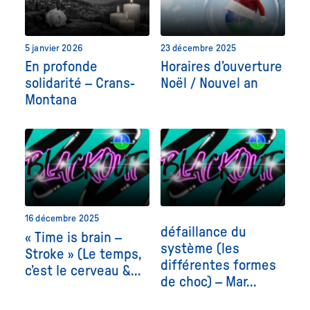
5 janvier 2026
23 décembre 2025
En profonde
Horaires d’ouverture
solidarité – Crans-
Noël / Nouvel an
Montana
16 décembre 2025
défaillance du
« Time is brain –
système (les
Stroke » (Le temps,
différentes formes
c’est le cerveau &...
de choc) – Mar...