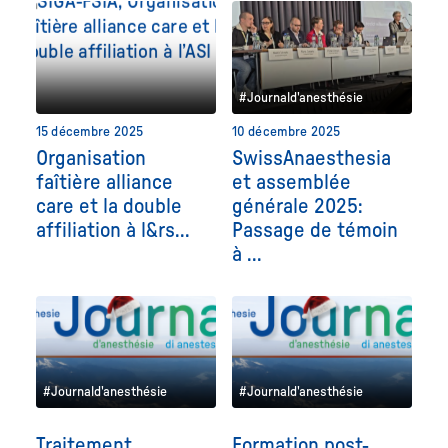
#Journald'anesthésie
15 décembre 2025
10 décembre 2025
Organisation
SwissAnaesthesia
faîtière alliance
et assemblée
care et la double
générale 2025:
affiliation à l&rs...
Passage de témoin
à ...
#Journald'anesthésie
#Journald'anesthésie
Traitement
Formation post-