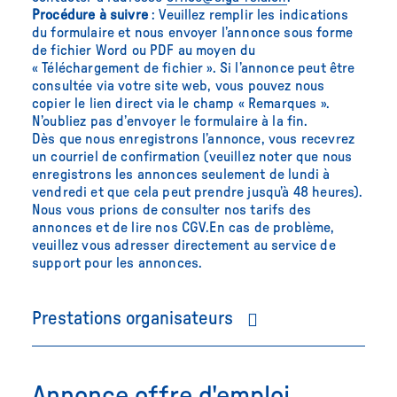
Procédure à suivre
: Veuillez remplir les indications
du formulaire et nous envoyer l’annonce sous forme
de fichier Word ou PDF au moyen du
« Téléchargement de fichier ». Si l’annonce peut être
consultée via votre site web, vous pouvez nous
copier le lien direct via le champ « Remarques ».
N’oubliez pas d’envoyer le formulaire à la fin.
Dès que nous enregistrons l’annonce, vous recevrez
un courriel de confirmation (veuillez noter que nous
enregistrons les annonces seulement de lundi à
vendredi et que cela peut prendre jusqu’à 48 heures).
Nous vous prions de consulter nos tarifs des
annonces et de lire nos CGV.En cas de problème,
veuillez vous adresser directement au service de
support pour les annonces.
Prestations organisateurs
Nous proposons les
prestations de pub suivantes
aux organisateurs de formations continues et
postgrade qui fixent le
Annonce offre d'emploi
prix au moins 20%
(jusqu’au