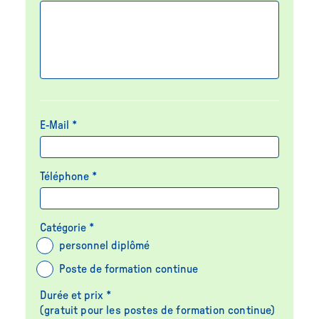
Prestations administratives d’ordre organisationnel
au prix coûtant du prestataire de services de la SIGA-
FSIA (
wamag
– le centre de compétence pour les
organisations à but non lucratif
)
E-Mail *
Téléphone *
Catégorie *
personnel diplômé
Poste de formation continue
Durée et prix *
(gratuit pour les postes de formation continue)